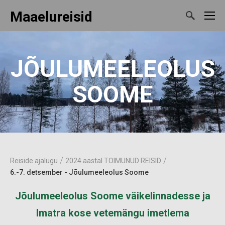
Maaelureisid
JÕULUMEELEOLUS
SOOME
/
/
Reiside ajalugu
2024.aastal TOIMUNUD REISID
6.-7. detsember - Jõulumeeleolus Soome
Jõulumeeleolus Soome väikelinnadesse ja
Imatra kose vetemängu imetlema