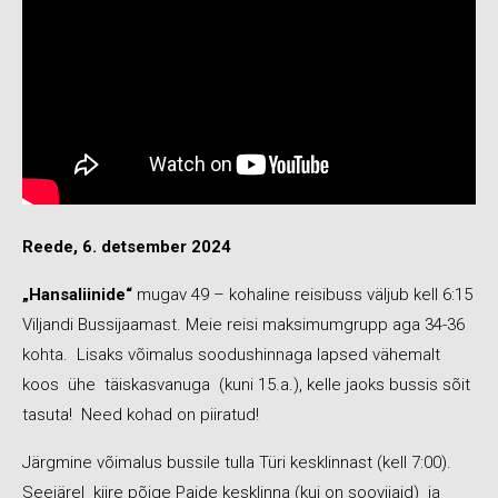
Reede, 6. detsember 2024
„Hansaliinide“
mugav 49 – kohaline reisibuss väljub kell 6:15
Viljandi Bussijaamast. Meie reisi maksimumgrupp aga 34-36
kohta. Lisaks võimalus soodushinnaga lapsed vähemalt
koos ühe täiskasvanuga (kuni 15.a.), kelle jaoks bussis sõit
tasuta! Need kohad on piiratud!
Järgmine võimalus bussile tulla Türi kesklinnast (kell 7:00).
Seejärel kiire põige Paide kesklinna (kui on soovijaid) ja