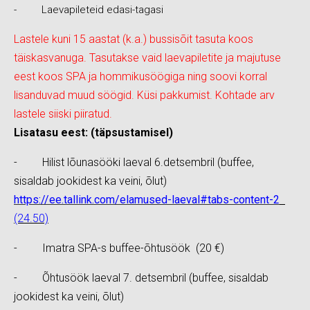
- Laevapileteid edasi-tagasi
Lastele kuni 15 aastat (k.a.) bussisõit tasuta koos
täiskasvanuga. Tasutakse vaid laevapiletite ja majutuse
eest koos SPA ja hommikusöögiga ning soovi korral
lisanduvad muud söögid. Küsi pakkumist. Kohtade arv
lastele siiski piiratud.
Lisatasu eest: (täpsustamisel)
- Hilist lõunasööki laeval 6.detsembril (buffee,
sisaldab jookidest ka veini, õlut)
https://ee.tallink.com/elamused-laeval#tabs-content-2
(24.50)
- Imatra SPA-s buffee-õhtusöök (20 €)
- Õhtusöök laeval 7. detsembril (buffee, sisaldab
jookidest ka veini, õlut)