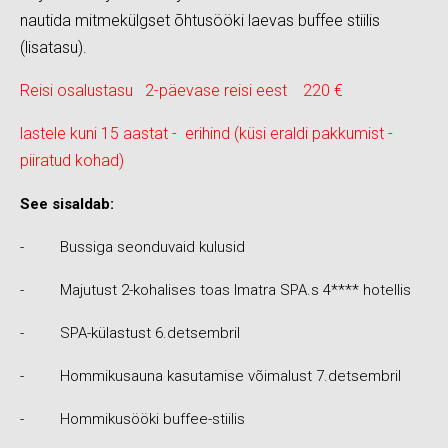
nautida mitmekülgset õhtusööki laevas buffee stiilis
(lisatasu).
Reisi osalustasu 2-päevase reisi eest 220 €
lastele kuni 15 aastat - erihind (küsi eraldi pakkumist -
piiratud kohad)
See sisaldab:
- Bussiga seonduvaid kulusid
- Majutust 2-kohalises toas Imatra SPA.s 4**** hotellis
- SPA-külastust 6.detsembril
- Hommikusauna kasutamise võimalust 7.detsembril
- Hommikusööki buffee-stiilis