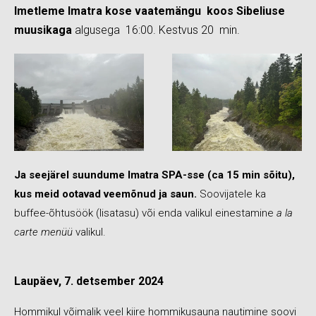
Imetleme Imatra kose vaatemängu koos Sibeliuse
muusikaga
algusega 16:00. Kestvus 20 min.
Ja seejärel suundume Imatra SPA-sse (ca 15 min sõitu),
kus meid ootavad veemõnud ja saun.
Soovijatele ka
buffee-õhtusöök (lisatasu) või enda valikul einestamine
a la
carte menüü
valikul.
Laupäev, 7. detsember 2024
Hommikul võimalik veel kiire hommikusauna nautimine soovi