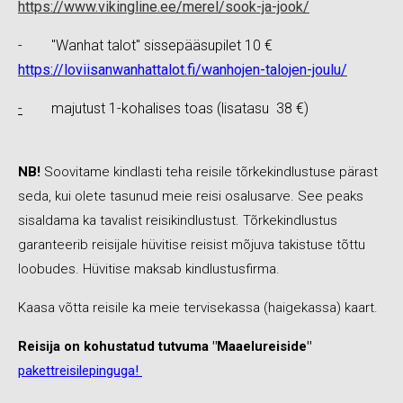
https://
www.vikingline.ee/merel/sook-ja-jook/
- "Wanhat talot" sissepääsupilet 10 €
https://loviisanwanhattalot.fi/wanhojen-talojen-joulu/
-
majutust 1-kohalises toas (lisatasu 38 €)
NB!
Soovitame kindlasti teha reisile tõrkekindlustuse pärast
seda, kui olete tasunud meie reisi osalusarve. See peaks
sisaldama ka tavalist reisikindlustust. Tõrkekindlustus
garanteerib reisijale hüvitise reisist mõjuva takistuse tõttu
loobudes. Hüvitise maksab kindlustusfirma.
Kaasa võtta reisile ka meie tervisekassa (haigekassa) kaart.
Reisija on kohustatud tutvuma "Maaelureiside"
pakettreisilepinguga!