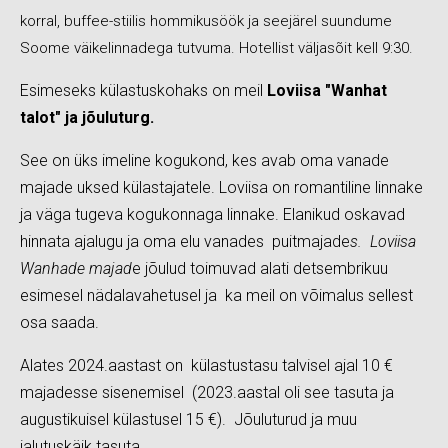
korral, buffee-stiilis hommikusöök ja seejärel suundume
Soome väikelinnadega tutvuma. Hotellist väljasõit kell 9:30.
Esimeseks külastuskohaks on meil
Loviisa "Wanhat
talot" ja jõuluturg.
See on üks imeline kogukond, kes avab oma vanade
majade uksed külastajatele. Loviisa on romantiline linnake
ja väga tugeva kogukonnaga linnake. Elanikud oskavad
hinnata ajalugu ja oma elu vanades puitmajade
s. Loviisa
Wanhade majad
e jõulud toimuvad alati detsembrikuu
esimesel nädalavahetusel ja ka meil on võimalus sellest
osa saada.
Alates 2024.aastast on külastustasu talvisel ajal 10 €
majadesse sisenemisel (2023.aastal oli see tasuta ja
augustikuisel külastusel 15 €). Jõuluturud ja muu
jalutuskäik tasuta.