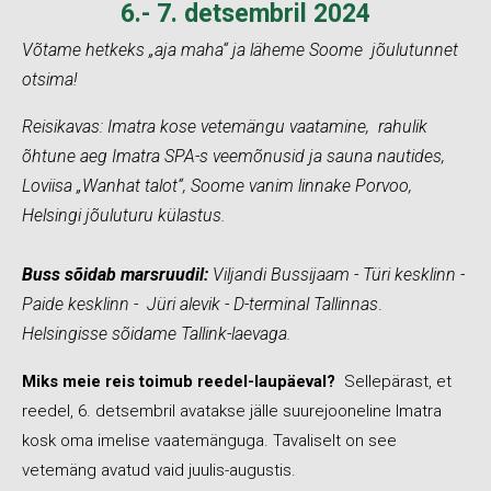
6.- 7. detsembril 2024
Võtame hetkeks „aja maha“ ja läheme Soome jõulutunnet
otsima!
Reisikavas: Imatra kose vetemängu vaatamine, rahulik
õhtune aeg Imatra SPA-s veemõnusid ja sauna nautides,
Loviisa „Wanhat talot“, Soome vanim linnake Porvoo,
Helsingi jõuluturu külastus.
Buss sõidab marsruudil:
Viljandi Bussijaam - Türi kesklinn -
Paide kesklinn - Jüri alevik - D-terminal Tallinnas
.
Helsingisse sõidame Tallink-laevaga.
Miks meie reis toimub reedel-laupäeval?
Sellepärast, et
reedel, 6. detsembril avatakse jälle suurejooneline Imatra
kosk oma imelise vaatemänguga. Tavaliselt on see
vetemäng avatud vaid juulis-augustis.