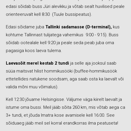
edasi sõidab buss Jüri alevikku ja võtab sealt huvilised peale
orienteeruvalt kell 8:30 (Tuule bussipeatus).
Edasi sõidame juba
Tallinki sadamasse (D-terminal),
kus
kohtume Tallinnast tulijatega vahemikus 9:00 - 9:15). Buss
sõidab ootealale kell 9:20 ja peale seda peab juba oma
pagasiga koos laeva tulema.
Laevasõit merel kestab 2 tundi
ja selle aja jooksul saab
süüa maitsvat hilist hommikusööki (buffee-hommikusöök
ettetellides natukene soodsam, aga saab osta ka laevalt või
valida mõni muu võimalus).
Kell 12:30 jõuame Helsingisse. Väljume väga kiirelt laevalt ja
istume oma bussi. Meil jääb sõita 260 km, mis võtab aega ca
3+ tundi, et jõuda Imatra kose avamisele kell 16:00. See
sõiduaeg jääb meil sel korral erandkorras ilma peatuseta!