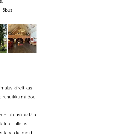
us.
s lõbus
malus kiirelt kas
a rahulikku miljööd.
e jalutuskäik Riia
latus... üllatus!
tus tabas ka meid.