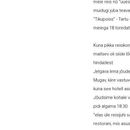
meie reis nö "uues 
muidugi juba teavad
"Tikupoiss" - Tartu 
meiega 18 toredat j
Kuna pikka reisikor
maitsev oli siiski 
hindadest.
Jelgava linna jõude
Mugav, kiire vastuv
kuna see hotell asu
Jõudsime kohale va
pidi algama 18.30.
"elas üle reisijuhi
restorani, mis asus