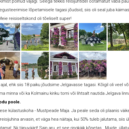
lkimist polnud vajagi. Seega tekkis reisijuhtidel ootamatult vaba pa
 degusteerimise lõpetamisele tagasi jõudsid, siis oli seal juba käima
 Meie reisiseltskond oli tõeliselt super!
jal, ehk siis 18 paiku jõudsime Jelgavasse tagasi. Kõigil oli veel või
ma minna või ka Kolmainu kiriku torni või lihtsalt nautida Jelgava linn
kodu poole.
se külastuskoha - Mustpeade Maja. Ja peale seda oli plaanis väiken
eisijuhina arvasin, et väga hea näitaja, kui 50% tuleb jalutama, siis ül
lutama! Nii tänuväärt! Sain aru, et see ringkäik kõnetas. Muide, ülla