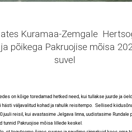
ates Kuramaa-Zemgale Hertsogi
 ja põikega Pakruojise mõisa 20
suvel
edes on kõige toredamad hetked need, kui tullakse juurde ja öeld
ii hästi väljavalitud kohad ja rahulik reisitempo. Sellised kiidusõn
20.juuli reisil, kui avastasime Jelgava linna, uudistasime Rundale 
tunnid Pakruojise mõisa lillede keskel.
e, et tegutseme õiges suunas ja naudime rännakuid koos oma t