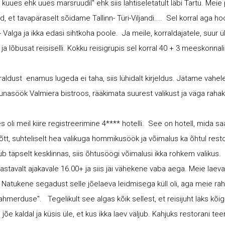
kuues ehk uues marsruudil" ehk siis lahtiseletatult läbi Tartu. Meie 
, et tavapäraselt sõidame Tallinn- Türi-Viljandi.... Sel korral aga hoo
- Valga ja ikka edasi sihtkoha poole. Ja meile, korraldajatele, suur üll
a lõbusat reisiselli. Kokku reisigrupis sel korral 40 + 3 meeskonnali
raldust enamus lugeda ei taha, siis lühidalt kirjeldus. Jätame vahele 
lõunasöök Valmiera bistroos, rääkimata suurest valikust ja väga rahak
s oli meil kiire registreerimine 4**** hotelli. See on hotell, mida sa
õtt, suhteliselt hea valikuga hommikusöök ja võimalus ka õhtul rest
.
b täpselt kesklinnas, siis õhtusöögi võimalusi ikka rohkem valikus
stavalt ajakavale 16.00+ ja siis jäi vähekene vaba aega. Meie laeva
 Natukene segadust selle jõelaeva leidmisega küll oli, aga meie rahu
 sahmerduse". Tegelikult see algas kõik sellest, et reisijuht läks k
 jõe kaldal ja küsis üle, et kus ikka laev väljub. Kahjuks restorani tee