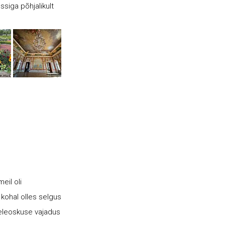
ssiga põhjalikult
eil oli
s kohal olles selgus
eeleoskuse vajadus