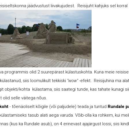
siseltskonna jäädvustust liivakujudest. Reisijuht kahjuks sel korral 
eva programmis olid 2 suurepärast külastuskohta. Kuna meie reisi
külastanud, siis loomulikult tekkiski
"wow"
-efekt. Reisijuhina ma alati
 objekti/kohta külastama, siis saategi tunde, kas tahate kunagi siia
 olid selle väitega nõus.
skoht
- tõenäoliselt kõigile (või paljudele) teada ja tuntud
Rundale pa
külastamiseks tasub alati aega varuda. Võib-olla ka rohkem, kui meil 
nas (kus ka Rundale asub), on 4 erinevast ajajärgust lossi, siis kin