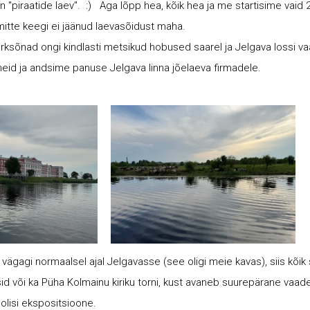
nn "piraatide laev". :) Aga lõpp hea, kõik hea ja me startisime vaid 2
mitte keegi ei jäänud laevasõidust maha.
ärksõnad ongi kindlasti metsikud hobused saarel ja Jelgava lossi va
eid ja andsime panuse Jelgava linna jõelaeva firmadele.
ägagi normaalsel ajal Jelgavasse (see oligi meie kavas), siis kõik s
sid või ka Püha Kolmainu kiriku torni, kust avaneb suurepärane vaade
loolisi ekspositsioone.