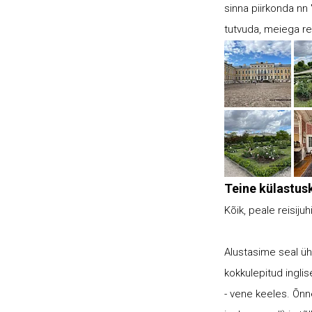
sinna piirkonda nn 
tutvuda, meiega reis
Teine külastus
Kõik, peale reisiju
Alustasime seal ühi
kokkulepitud inglis
- vene keeles. Õnn