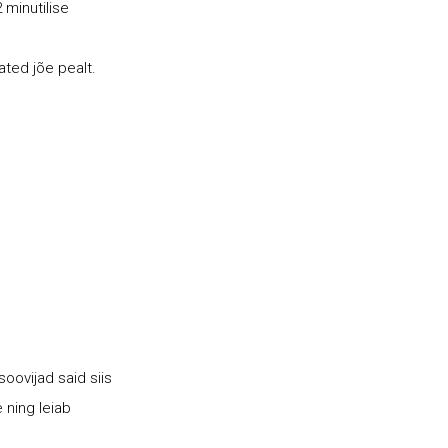
 minutilise
ated jõe pealt.
oovijad said siis
 ning leiab