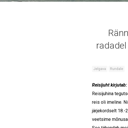
Ränn
radadel
Jelgava
Rundale
Reisijuht kirjutab:
Reisijuhina teguts
reis oli imeline. N
järjekordselt 18.-
veetsime mõnusad 
See tähendab meil