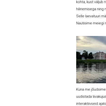
kohta, kust väljub 
hilinemisega ning 
Selle laevatuuri m
Nautisime meiegi n
Kuna me jõudsime v
uudistada liivakuju
interaktiivseid aja