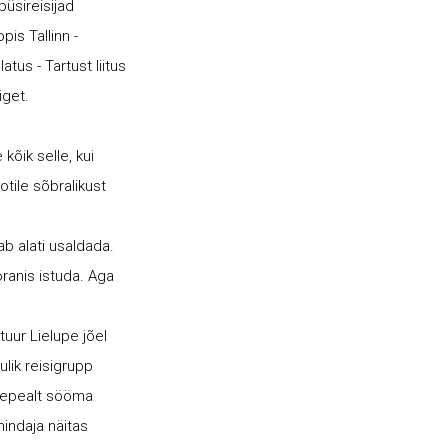
püsireisijad
pis Tallinn -
atus - Tartust liitus
iget.
kõik selle, kui
otile sõbralikust
ab alati usaldada.
oranis istuda. Aga
tuur Lielupe jõel
lik reisigrupp
õigepealt sööma
nindaja näitas