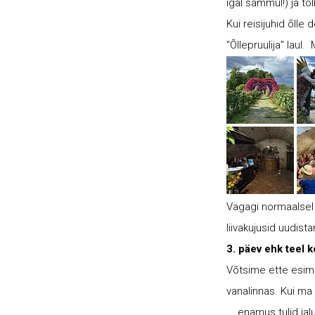
igal sammul!) ja tõ
Kui reisijuhid õlle
"Õllepruulija" laul.
Vägagi normaalsel a
liivakujusid uudista
3. päev ehk teel 
Võtsime ette esime
vanalinnas. Kui ma r
....enamus tulid ja