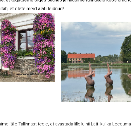
itäh, et olete meid alati leidnud!
sime jälle Tallinnast teele, et avastada lilleilu nii Läti- kui ka Leeduma