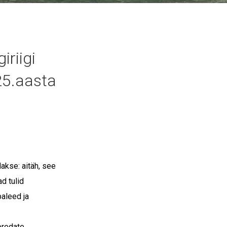
riigi
25.aasta
akse: aitäh, see
ad tulid
paleed ja
oredate