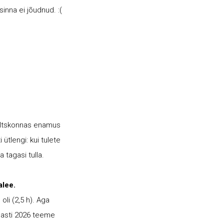
sinna ei jõudnud. :(
seltskonnas enamus
 ütlengi: kui tulete
 tagasi tulla.
lee.
oli (2,5 h). Aga
dlasti 2026 teeme