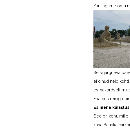
Siin jagame oma rei
Reisi järgneva pä
ei olnud neid kohti 
esmakordselt mingit
Enamus reisigrupist
Esimene külastu
See on koht, mille 
kuna Bauska piirkon