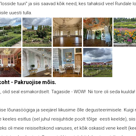
"losside tuuri" ja siis saavad kõik need, kes tahaksid veel Rundale lo
ile uuesti tulla.
koht - Pakruojise mõis.
hi, olid seal esmakordselt. Tagaside - WOW! Nii tore oli seda kuulda!
se lõunasöögiga ja seejärel liikusime õlle degusteerimisele. Kuigi m
e keeles esitlus (sel juhul reisijuhtide poolt tõlge eesti keelde), sii
eks oli meie reisiseltskond vanuses, et kõik oskasid vene keelt (k