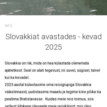
INFO
Slovakkiat avastades - kevad
2025
Slovakkia on riik, mida on hea külastada olenemata
ajahetkest. Seal on alati tegevust, nii suvel, sügisel, talvel
kui ka kevadel.
2025.aastal külastasime oma reisigrupiga Slovakkia
väikelinnasid, uudistasime maaelu ja tegime kiire põike ka
pealinna Bratislavasse. Kuidas meie reis toimus, siis
sellest lühikene ülevaade meie reisiklipist, mis üles