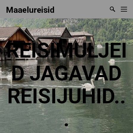
Maaelureisid
REISIMULJEI
D JAGAVAD
REISIJUHID..
.