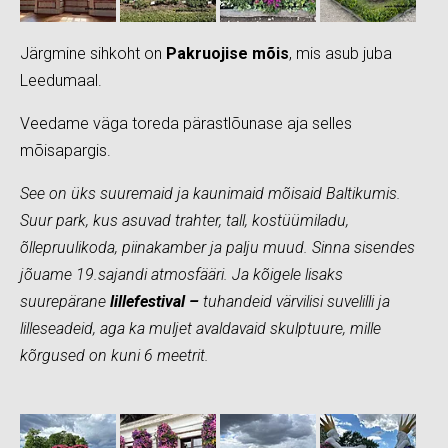
Järgmine
sihkoht on
Pakruojise mõis
, mis asub juba
Leedumaal.
Veedame väga toreda pärastlõunase aja selles
mõisapargis.
See on üks suuremaid ja kaunimaid mõisaid Baltikumis.
Suur park, kus asuvad trahter, tall, kostüümiladu,
õllepruulikoda, piinakamber ja palju muud. Sinna sisendes
jõuame 19.sajandi atmosfääri. Ja kõigele lisaks
suurepärane
lillefestival –
tuhandeid värvilisi suvelilli ja
lilleseadeid, aga ka muljet avaldavaid skulptuure, mille
kõrgused on kuni 6 meetrit.