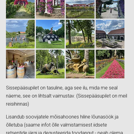
Sissepääsupilet on tasuline, aga see ilu, mida me seal
näeme, see on lihtsalt vaimustav. (Sissepääsupilet on meil
reisihinnas)
Lisandub soovijatele mõisahoones hiline lõunasöök ja
õlletuba (saame infot õlle valmistamisest iidsete
retseptide järgi ja degusteerida toodangut - peab olema