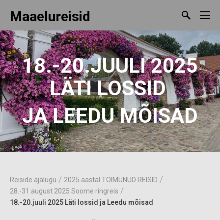
Maaelureisid
18.-20.JUULI 2025
LÄTI LOSSID
JA LEEDU MÕISAD
/
/
Reiside ajalugu
2025.aastal TOIMUNUD REISID
/
28.-31.august 2025 Soome ringreis
18.-20.juuli 2025 Läti lossid ja Leedu mõisad