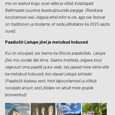
mis on avatud kogu suve vältel ja võlub külastajaid
Baltimaade suurima liivaskulptuuride pargiga. (Reisikava
koostamisel veel Jelgava lehel infot ei ole, aga see festival
on traditsioon ja loodame, et seda jätkatakse ka 2025.aasta
suvel).
Paadisõit Lielupe jõel ja metsikud hobused
Kui on soovijaid, siis teeme ka õhtuse paadisõidu Lielupe
jõel, mis voolab läbi linna. Saame imetleda Jelgava lossi
vägevust oma paadilt ja kui veab, siis jäävad meie silme ette
ka metsikud hobused, kes elavad Lielupe luhtadel.
(Paadisõit lisatasu eest, hind täpsustamisel ja sõltub
soovijate arvust, sest jõelaev on ainult meie grupile
broneeritud)