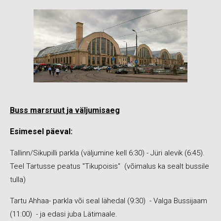
Buss marsruut ja väljumisaeg
Esimesel päeval:
Tallinn/Sikupilli parkla (väljumine kell 6:30) - Jüri alevik (6:45).
Teel Tartusse peatus "Tikupoisis" (võimalus ka sealt bussile
tulla)
Tartu Ahhaa- parkla või seal lähedal (9:30) - Valga Bussijaam
(11:00) - ja edasi juba Lätimaale.