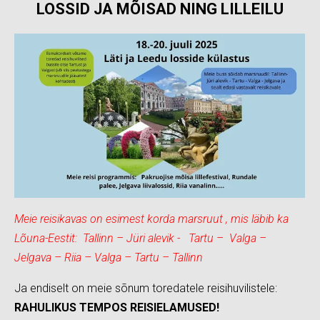
LOSSID JA MÕISAD NING LILLEILU
Meie reisikavas on esimest korda marsruut , mis läbib ka
Lõuna-Eestit: Tallinn – Jüri alevik - Tartu – Valga –
Jelgava – Riia – Valga – Tartu – Tallinn
Ja endiselt on meie sõnum toredatele reisihuvilistele:
RAHULIKUS TEMPOS REISIELAMUSED!