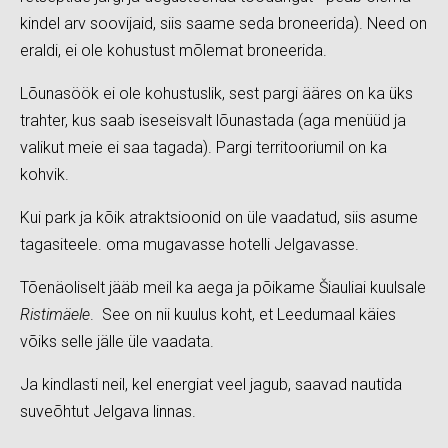
kindel arv soovijaid, siis saame seda broneerida). Need on
eraldi, ei ole kohustust mõlemat broneerida.
Lõunasöök ei ole kohustuslik, sest pargi ääres on ka üks
trahter, kus saab iseseisvalt lõunastada (aga menüüd ja
valikut meie ei saa tagada). Pargi territooriumil on ka
kohvik.
Kui park ja kõik atraktsioonid on üle vaadatud, siis asume
tagasiteele. oma mugavasse hotelli Jelgavasse.
Tõenäoliselt jääb meil ka aega ja põikame Šiauliai kuulsale
Ristimäele
. See on nii kuulus koht, et Leedumaal käies
võiks selle jälle üle vaadata.
Ja kindlasti neil, kel energiat veel jagub, saavad nautida
suveõhtut Jelgava linnas.