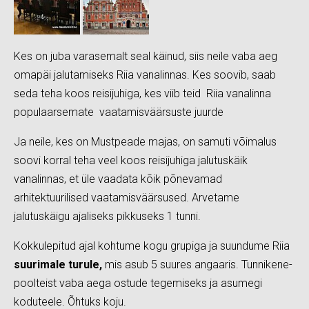
Kes on juba varasemalt seal käinud, siis neile vaba aeg
omapäi jalutamiseks Riia vanalinnas. Kes soovib, saab
seda teha koos reisijuhiga, kes viib teid Riia vanalinna
populaarsemate vaatamisväärsuste juurde
Ja neile, kes on Mustpeade majas, on samuti võimalus
soovi korral teha veel koos reisijuhiga jalutuskäik
vanalinnas, et üle vaadata kõik põnevamad
arhitektuurilised vaatamisväärsused. Arvetame
jalutuskäigu ajaliseks pikkuseks 1 tunni.
Kokkulepitud ajal kohtume kogu grupiga ja suundume Riia
suurimale turule,
mis asub 5 suures angaaris. Tunnikene-
poolteist vaba aega ostude tegemiseks ja asumegi
koduteele. Õhtuks koju.