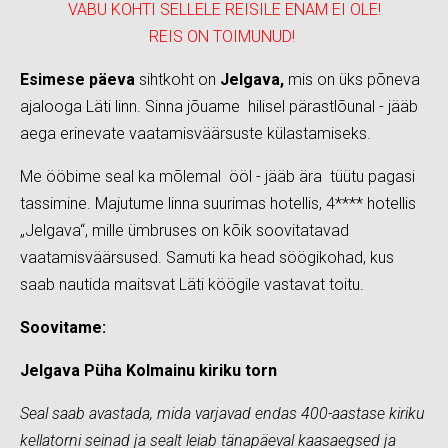
VABU KOHTI SELLELE REISILE ENAM EI OLE!
REIS ON TOIMUNUD!
Esimese päeva
sihtkoht on
Jelgava,
mis on üks põneva
ajalooga Läti linn. Sinna jõuame hilisel pärastlõunal - jääb
aega erinevate vaatamisväärsuste külastamiseks.
Me ööbime seal ka mõlemal ööl - jääb ära tüütu pagasi
tassimine. Majutume linna suurimas hotellis, 4**** hotellis
„Jelgava“, mille ümbruses on kõik soovitatavad
vaatamisväärsused. Samuti ka head söögikohad, kus
saab nautida maitsvat Läti köögile vastavat toitu.
Soovitame:
Jelgava Püha Kolmainu kiriku torn
Seal saab avastada, mida varjavad endas 400-aastase kiriku
kellatorni seinad ja sealt leiab tänapäeval kaasaegsed ja