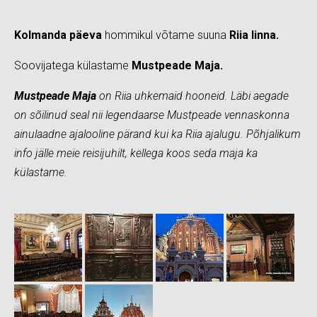
Kolmanda päeva
hommikul võtame suuna
Riia linna.
Soovijatega külastame
Mustpeade Maja.
Mustpeade Maja
on Riia uhkemaid hooneid. Läbi aegade
on sõilinud seal nii legendaarse Mustpeade vennaskonna
ainulaadne ajalooline pärand kui ka Riia ajalugu. Põhjalikum
info jälle meie reisijuhilt, kellega koos seda maja ka
külastame.