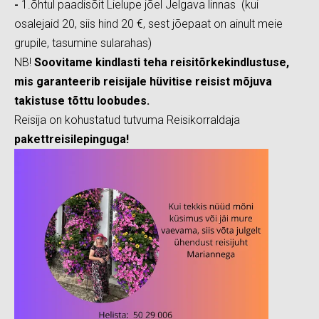
1.õhtul paadisõit Lielupe jõel Jelgava linnas (kui
-
osalejaid 20, siis hind 20 €, sest jõepaat on ainult meie
grupile, tasumine sularahas)
NB!
Soovitame kindlasti teha reisitõrkekindlustuse,
mis garanteerib reisijale hüvitise reisist mõjuva
takistuse tõttu loobudes.
Reisija on kohustatud tutvuma Reisikorraldaja
pakettreisilepinguga!