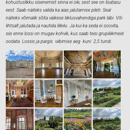
kohustuslikku sisenemist sinna ei ole, sest see on lisatasu
eest. Saab näiteks valida ka aias jalutamise pileti. Seal
näiteks võimalik sõita väikese liiklusvahendiga park läbi. Või
lihtsalt jalutada ja nautida lilleilu. Ja kui ka seda ei soovita,
siis enne lossi on mugav kohvik, kus saab teisi grupiliikmeid
oodata. Lossis ja pargis viibimise aeg kuni 2,5 tundi.