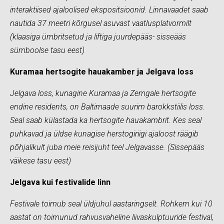
interaktiised ajaloolised ekspositsioonid. Linnavaadet saab
nautida 37 meetri kõrgusel asuvast vaatlusplatvormilt
(klaasiga ümbritsetud ja liftiga juurdepääs- sisseääs
sümboolse tasu eest)
Kuramaa hertsogite hauakamber ja Jelgava loss
Jelgava loss, kunagine Kuramaa ja Zemgale hertsogite
endine residents, on Baltimaade suurim barokkstiilis loss.
Seal saab külastada ka hertsogite hauakambrit. Kes seal
puhkavad ja üldse kunagise herstogiriigi ajaloost räägib
põhjalikult juba meie reisijuht teel Jelgavasse. (Sissepääs
väikese tasu eest)
Jelgava kui festivalide linn
Festivale toimub seal üldjuhul aastaringselt. Rohkem kui 10
aastat on toimunud rahvusvaheline liivaskulptuuride festival,