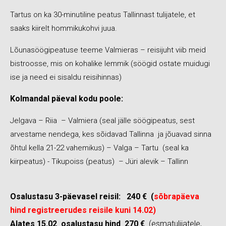
Tartus on ka 30-minutiline peatus Tallinnast tulijatele, et
saaks kiirelt hommikukohvi juua.
Lõunasöögipeatuse teeme Valmieras – reisijuht viib meid
bistroosse, mis on kohalike lemmik (söögid ostate muidugi
ise ja need ei sisaldu reisihinnas)
Kolmandal päeval kodu poole:
Jelgava – Riia – Valmiera (seal jälle söögipeatus, sest
arvestame nendega, kes sõidavad Tallinna ja jõuavad sinna
õhtul kella 21-22 vahemikus) – Valga – Tartu (seal ka
kiirpeatus) - Tikupoiss (peatus) – Jüri alevik – Tallinn
Osalustasu 3-päevasel reisil: 240 € (
sõbrapäeva
hind registreerudes reisile kuni 14.02)
Alates 15.02 osalustasu hind 270 €
(esmatulijatele,