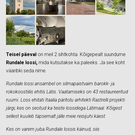
Teisel päeval
on meil 2 sihtkohta. Kõigepealt suundume
Rundale lossi,
mida kutsutakse ka paleeks. Ja see koht
vääribki seda nime.
Rundale lossi ansambel on silmapaistvaim barokk- ja
rokokoostiilis ehitis Lätis. Vaatamiseks on 43 restaureeritud
ruumi. Loss ehitati Itaalia päritolu arhitekti Rastrelli projekti
järgi, kes on seotud ka teiste lossidega Lätimaal. Kõigest
sellest kuuleb täpsemalt jälle meie reisijuhi käest.
Kes on varem juba Rundale lossis käinud, siis