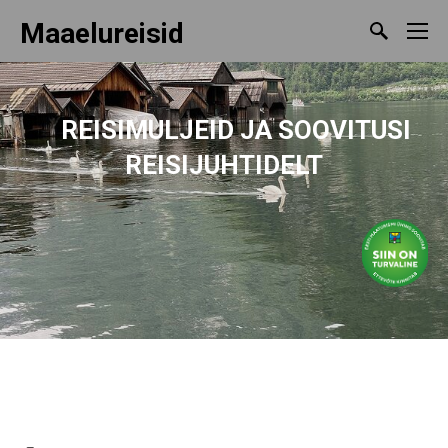
Maaelureisid
REISIMULJEID
JA SOOVITUSI
REISIJUHTIDELT