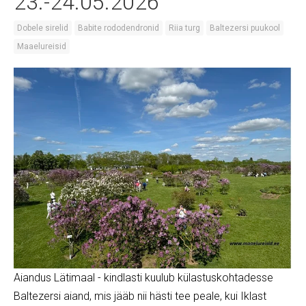
23.-24.05.2026
Dobele sirelid
Babite rododendronid
Riia turg
Baltezersi puukool
Maaelureisid
Aiandus Lätimaal - kindlasti kuulub külastuskohtadesse
Baltezersi aiand, mis jääb nii hästi tee peale, kui Iklast