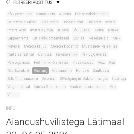
FILTREERI POSTITUSI
Kõik postitused
aiandusreis
Austria
Babite rododendronid
Baltezersi puukool
Biržai mõis
Dobele sirelid
Hallstatt
Imatra
Imatra kosk
Imatra Kylpyla
Jelgava
JõuluEXPO
Kotka
Kreeka
Lappeenranta
Läti riiklik botaanikaaed
Loviisa
Maaelureisid
Melk
Meteora
Meteora kaljud
Meteora kloostrid
Mustpeade Maja Riias
Nartsissifestival
Obinitsa
Päikeserannik
Pakruojo dvaras
Pakruojo mõis
Peetri Kirik Riia linnas
Piusa koopad
Retz
Riia
Riia Toomkirik
Riia turg
Riia vanalinn
Rundale
Saulkrasti
Seto Talumuuseum
Setomaa
StWolgang im Salzkammergut
tsäimaja
Valgusfestival
Värska Sanatoorium
Vastseliina ordulinnus
Viin
Vilnius
INFO
Aiandushuvilistega Lätimaal