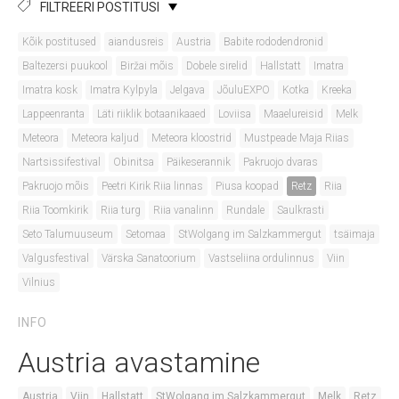
FILTREERI POSTITUSI
Kõik postitused
aiandusreis
Austria
Babite rododendronid
Baltezersi puukool
Biržai mõis
Dobele sirelid
Hallstatt
Imatra
Imatra kosk
Imatra Kylpyla
Jelgava
JõuluEXPO
Kotka
Kreeka
Lappeenranta
Läti riiklik botaanikaaed
Loviisa
Maaelureisid
Melk
Meteora
Meteora kaljud
Meteora kloostrid
Mustpeade Maja Riias
Nartsissifestival
Obinitsa
Päikeserannik
Pakruojo dvaras
Pakruojo mõis
Peetri Kirik Riia linnas
Piusa koopad
Retz
Riia
Riia Toomkirik
Riia turg
Riia vanalinn
Rundale
Saulkrasti
Seto Talumuuseum
Setomaa
StWolgang im Salzkammergut
tsäimaja
Valgusfestival
Värska Sanatoorium
Vastseliina ordulinnus
Viin
Vilnius
INFO
Austria avastamine
Austria
Viin
Hallstatt
StWolgang im Salzkammergut
Melk
Retz