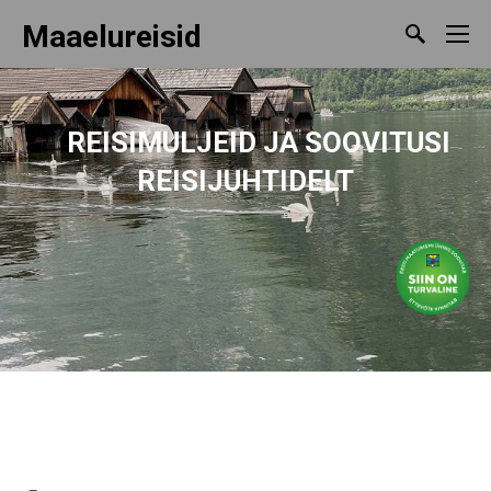
Maaelureisid
REISIMULJEID
JA SOOVITUSI
REISIJUHTIDELT